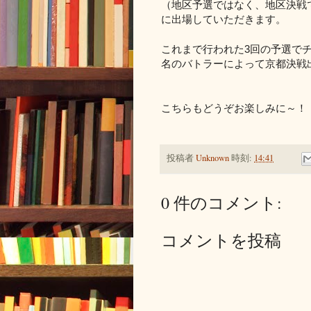
（地区予選ではなく、地区決戦
に出場していただきます。
これまで行われた
3
回の予選で
名のバトラーによって京都決戦
こちらもどうぞお楽しみに～！
投稿者
Unknown
時刻:
14:41
0 件のコメント:
コメントを投稿