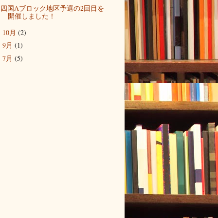
四国Aブロック地区予選の2回目を
開催しました！
10月
(2)
►
9月
(1)
►
7月
(5)
►