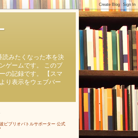
ー
番読みたくなった本を決
ンゲームです。 このブ
ーの記録です。 【スマ
より表示をウェブバー
ク
波ビブリオバトルサポーター 公式
P