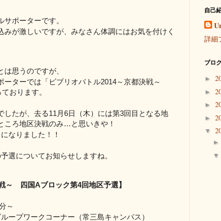
自己
ルサポーターです。
U
込みが激しいですが、みなさん体調にはお気を付けく
詳細
ブログ
とは思うのですが、
2
►
ポーターでは「ビブリオバトル
2014
～京都決戦～
2
っております。
►
2
►
でしたが、去る
11
月
6
日（木）には第
3
回目となる地
2
►
ところ地区決戦のみ
…
と思いきや！
2
▼
とになりました！！
の予選についてお知らせしますね。
戦～ 四国
A
ブロック第
4
回地区予選】
分～
グループワークコーナー（常三島キャンパス）