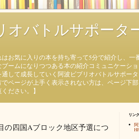
リオバトルサポータ
れはお気に入りの本を持ち寄って5分で紹介し、一
なブームになりつつある本の紹介コミュニケーショ
を通して成長していく阿波ビブリオバトルサポータ
方でページが上手く表示されない方は、ページ下部
覧ください。】
リン
阿
目の四国Aブロック地区予選につ
H