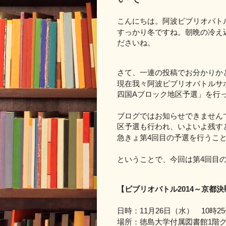
こんにちは。阿波ビブリオバト
すっかり冬ですね。朝晩の冷え
ださいね。
さて、一連の投稿でお分かりか
現在我々阿波ビブリオバトルサ
四国
A
ブロック地区予選」を行
ブログではお知らせできません
区予選も行われ、いよいよ残す
急きょ第
4
回目の予選を行うこ
ということで、今回は第
4
回目
【ビブリオバトル
2014
～京都決
日時：
11
月
26
日（水）
10
時
25
場所：徳島大学付属図書館
1
階