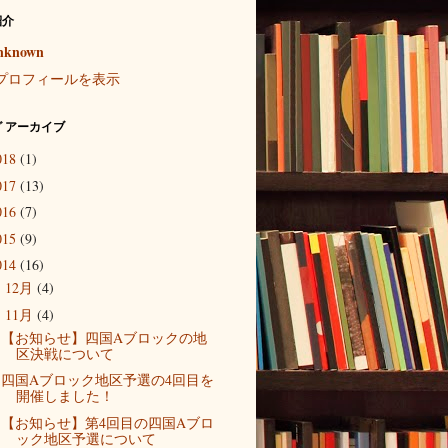
紹介
nknown
プロフィールを表示
 アーカイブ
018
(1)
017
(13)
016
(7)
015
(9)
014
(16)
12月
(4)
►
11月
(4)
▼
【お知らせ】四国Aブロックの地
区決戦について
四国Aブロック地区予選の4回目を
開催しました！
【お知らせ】第4回目の四国Aブロ
ック地区予選について