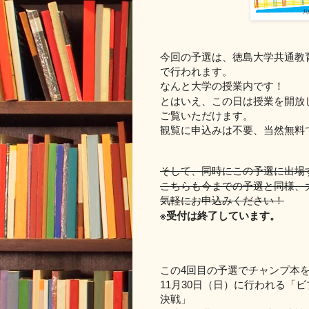
今回の予選は、徳島大学共通教
で行われます。
なんと大学の授業内です！
とはいえ、この日は授業を開放
ご覧いただけます。
観覧に申込みは不要、当然無料
そして、同時にこの予選に出場
こちらも今までの予選と同様、
気軽にお申込みください！
※受付は終了しています。
この
4
回目の予選でチャンプ本
11
月
30
日（日）に行われる「ビ
決戦」