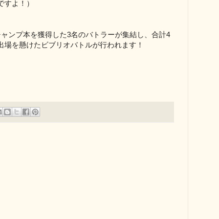
ですよ！）
チャンプ本を獲得した
3
名のバトラーが集結し、合計
4
出場を懸けたビブリオバトルが行われます！